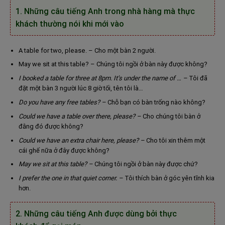
1. Những câu tiếng Anh trong nhà hàng mà thực
khách thường nói khi mới vào
A table for two, please. – Cho một bàn 2 người.
May we sit at this table? – Chúng tôi ngồi ở bàn này được không?
I booked a table for three at 8pm. It’s under the name of … –
Tôi đã
đặt một bàn 3 người lúc 8 giờ tối, tên tôi là…
Do you have any free tables? –
Chỗ bạn có bàn trống nào không?
Could we have a table over there, please? –
Cho chúng tôi bàn ở
đằng đó được không?
Could we have an extra chair here, please? –
Cho tôi xin thêm một
cái ghế nữa ở đây được không?
May we sit at this table? –
Chúng tôi ngồi ở bàn này được chứ?
I prefer the one in that quiet corner. –
Tôi thích bàn ở góc yên tĩnh kia
hơn.
2.
Những câu tiếng Anh được dùng bởi thực