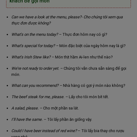
khách
để gọi món
Can we have a look at the menu, please?- Cho chúng tôi xem qua
thực đơn được không?
What’s on the menu today? –
Thực đơn hôm nay có gì?
What’s special for today? –
Món đặc biệt của ngày hôm nay là gì?
What’s Irish Stew like? –
Món thịt hầm Ai-len như thế nào?
We’re not ready to order yet. –
Chúng tôi vẫn chưa sẵn sàng để gọi
món.
What can you recommend? –
Nhà hàng có gợi ý món nào không?
The beef steak for me, please. –
Lấy cho tôi món bít tết.
A salad, please. –
Cho một phần sa lát.
I’ll have the same. –
Tôi lấy phần ăn giống vậy.
Could I have beer instead of red wine?
– Tôi lấy bia thay cho rượu
vang nhé.