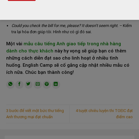
No, please. This is on me. –
Vui lòng tính tiền cho mình tôi thôi (khi
bạn muốn trả tiền cho tất cả mọi người).
Could you check the bill for me, please? It doesn’t seem right. –
Kiểm
tra lại hóa đơn giúp tôi. Hình như có gì đó sai.
Một vài
mẫu câu tiếng Anh giao tiếp trong nhà hàng
dành cho thực khách
này hy vọng sẽ giúp bạn có thêm
những cách diễn đạt sao cho linh hoạt ở nhiều tình
huống. English Camp sẽ cố gắng cập nhật nhiều mẫu có
ích nữa. Chúc bạn thành công!
3 bước để viết một bức thư tiếng
4 tuyệt chiêu luyện thi TOEIC đạt
Anh thương mại đạt chuẩn
điểm cao