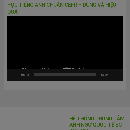
HỌC TIẾNG ANH CHUẨN CEFR – ĐÚNG VÀ HIỆU
QUẢ
Trình
chơi
Video
00:00
04:01
HỆ THỐNG TRUNG TÂM
ANH NGỮ QUỐC TẾ EC