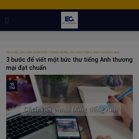
Skip
to
content
TÀI LIỆU
,
TÀI LIỆU GIAO TIẾP THÔNG DỤNG
,
TÀI LIỆU TIẾNG ANH THƯƠNG MẠI
3 bước để viết một bức thư tiếng Anh thương
mại đạt chuẩn
15
Th3