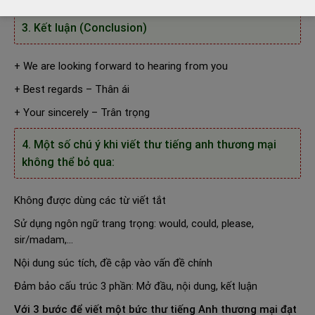
3. Kết luận (Conclusion)
+ We are looking forward to hearing from you
+ Best regards – Thân ái
+ Your sincerely – Trân trọng
4. Một số chú ý khi viết thư tiếng anh thương mại
không thể bỏ qua:
Không được dùng các từ viết tắt
Sử dụng ngôn ngữ trang trọng: would, could, please,
sir/madam,…
Nội dung súc tích, đề cập vào vấn đề chính
Đảm bảo cấu trúc 3 phần: Mở đầu, nội dung, kết luận
Với
3 bước để viết một bức thư tiếng Anh thương mại đạt