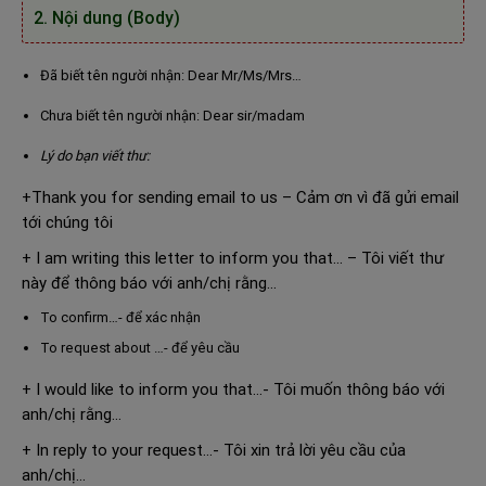
2. Nội dung (Body)
Đã biết tên người nhận: Dear Mr/Ms/Mrs…
Chưa biết tên người nhận: Dear sir/madam
Lý do bạn viết thư:
+Thank you for sending email to us – Cảm ơn vì đã gửi email
tới chúng tôi
+ I am writing this letter to inform you that… – Tôi viết thư
này để thông báo với anh/chị rằng…
To confirm…- để xác nhận
To request about …- để yêu cầu
+ I would like to inform you that…- Tôi muốn thông báo với
anh/chị rằng…
+ In reply to your request…- Tôi xin trả lời yêu cầu của
anh/chị…