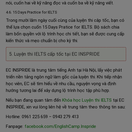
nói, cuốn hai về kỹ năng đọc và cuốn ba về kỹ năng viết.
4.6. 15 Days Practice for IELTS
Trong mười lăm ngày cuối cùng của luyện thi câp tốc, bạn có
thể lựa chọn cuốn 15 Days Pratice for IELTS. Bộ sách chia
làm bốn quyền với lộ trình học chi tiết, bạn sẽ được cung cấp
kiến thức và mẹo chuẩn bị cho kỳ thi.
5. Luyện thi IELTS cấp tốc tại EC INSPRIDE
EC INSPRIDE là trung tâm tiếng Anh tại Hà Nội, lấy việc phát
triển nền tảng ngôn ngữ làm gốc của luyện thi. Khi tiếp nhận
học viên, EC sẽ tìm hiểu về nhu cầu, nguyện vọng và định
hướng tương lai để xây dựng lộ trình học tập phù hợp.
Nếu bạn đang quan tâm đến
Khóa học Luyện thi IELTS
tại EC
INSPRIDE, xin vui lòng liên hệ về trung tâm theo thông tin sau:
Hotline: 0961 225 659 – 0943 279 413
Fanpage:
facebook.com/EnglishCamp.Inspride