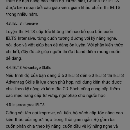
thức để bạn nâng cao trình độ. Được biết, Collins for IELTS
được biên soạn bởi các giáo viên, giám khảo chấm thi IELTS
trong nhiều năm.
4.3. IELTS Intensive
Luyện thi IELTS cấp tốc không thể nào bỏ qua bốn cuốn
IELTS Intensive, từng cuốn tương đường với kỹ năng nghe,
nói, đọc và viết giúp bạn dễ dàng ôn luyện. Với phần kiến thức
chi tiết, đầy đủ sẽ giúp người thi đạt band điểm mong muốn
dễ dàng.
4.4. IELTS Advantage Skills
Nếu trình độ của bạn đang ở 5.0 IELTS đến 6.0 IELTS thì IELTS
Advantag Skills là lựa chọn phù hợp, nội dung kiến thức được
chia theo kỹ năng và kèm đĩa CD. Sách cũng cung cấp thêm
các mẹo nâng cấp từ vựng, ngữ pháp cho người học.
4.5. Improve your IELTS
Giống với tên gọi Improve, cải tiến, bộ sách cấp tốc nâng cao
kiến thức của người học trong thời gian ngắn. Bộ gồm ba
cuốn phân chia theo kỹ năng, cuốn đầu về kỹ năng nghe và