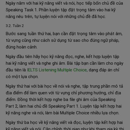
Ngày năm với hai kỹ năng viết và nói, học tiếp bốn chủ đề của
Speaking Task 1. Phần luyện tập đặt trọng tâm vào hai kỹ
năng nêu trên, tự luyện nói với những chủ đề đã học.
3.2. Tuần 2
Bước sang tuần thứ hai, bạn cần đặt trọng tâm vào phát âm,
từ vựng cũng như cách sử dụng từ sao cho đúng ngữ pháp,
đúng hoàn cảnh.
Ngày đầu tiên hãy học kỹ năng đọc, nghe, kết hợp luyện tập
hai kỹ năng viết và nghe ghi âm. Bài tập bạn cần làm cho ngày
đầu tiên là
IELTS Listening Multiple Choice
, dạng đáp án chỉ
có một lựa chọn.
Ngày thứ hai với bài học về nói và nghe, tập trung phần mô tả
địa điểm để làm quen với từ vựng chỉ phương hướng, chỉ địa
điểm. Đồng thời kết hợp nghe ba file ghi âm của Speaking
Part 2, làm hai chủ đề Speaking Part 1. Luyện tập kết hợp hai
kỹ năng nghe và nói, làm bài Multiple Choice nhiều lựa chọn.
Ngày thứ ba học về kỹ năng viết và đọc, luyện tập kết hợp hai
kỹ năng viết và nói. Căn chỉnh thời gian như khi tham gia kỳ thi