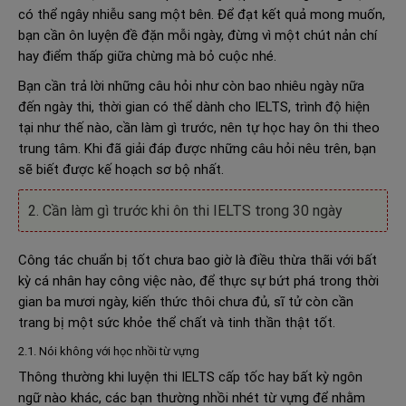
có thể ngây nhiễu sang một bên. Để đạt kết quả mong muốn,
bạn cần ôn luyện đề đặn mỗi ngày, đừng vì một chút nản chí
hay điểm thấp giữa chừng mà bỏ cuộc nhé.
Bạn cần trả lời những câu hỏi như còn bao nhiêu ngày nữa
đến ngày thi, thời gian có thể dành cho IELTS, trình độ hiện
tại như thế nào, cần làm gì trước, nên tự học hay ôn thi theo
trung tâm. Khi đã giải đáp được những câu hỏi nêu trên, bạn
sẽ biết được kế hoạch sơ bộ nhất.
2. Cần làm gì trước khi ôn thi IELTS trong 30 ngày
Công tác chuẩn bị tốt chưa bao giờ là điều thừa thãi với bất
kỳ cá nhân hay công việc nào, để thực sự bứt phá trong thời
gian ba mươi ngày, kiến thức thôi chưa đủ, sĩ tử còn cần
trang bị một sức khỏe thể chất và tinh thần thật tốt.
2.1. Nói không với học nhồi từ vựng
Thông thường khi luyện thi IELTS cấp tốc hay bất kỳ ngôn
ngữ nào khác, các bạn thường nhồi nhét từ vựng để nhằm