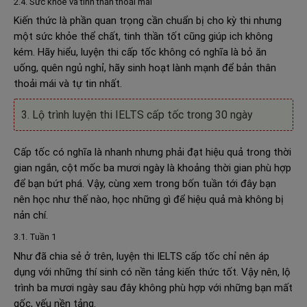
2.4. Sức khỏe và tinh thần thoải mái
Kiến thức là phần quan trọng cần chuẩn bị cho kỳ thi nhưng
một sức khỏe thể chất, tinh thần tốt cũng giúp ich không
kém. Hãy hiểu, luyện thi cấp tốc không có nghĩa là bỏ ăn
uống, quên ngủ nghỉ, hãy sinh hoạt lành mạnh để bản thân
thoải mái và tự tin nhất.
3. Lộ trình luyện thi IELTS cấp tốc trong 30 ngày
Cấp tốc có nghĩa là nhanh nhưng phải đạt hiệu quả trong thời
gian ngắn, cột mốc ba mươi ngày là khoảng thời gian phù hợp
để bạn bứt phá. Vậy, cùng xem trong bốn tuần tới đây bạn
nên học như thế nào, học những gì để hiệu quả mà không bị
nản chí.
3.1. Tuần 1
Như đã chia sẻ ở trên, luyện thi IELTS cấp tốc chỉ nên áp
dụng với những thí sinh có nền tảng kiến thức tốt. Vậy nên, lộ
trình ba mươi ngày sau đây không phù hợp với những bạn mất
gốc, yếu nền tảng.