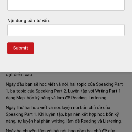
cuối ngày sẽ làm đề Reading và Listening.
Ngày thứ sáu dành riêng cho Writing, đi vào chuyên sâu chủ
Nội dung cần tư vấn:
đề và các dạng bài. Bước sang phần luyện tập, hãy kết hợp ba
kỹ năng viết, đọc và nghe, làm Writing Part 1 Process. Cuối
cùng khép lại tuần thứ ba với đề thi Reading và Listening.
3.4. Tuần 4
Bước sang tuần thứ tư, bạn phần nào co thể xác định được
mức điểm mục tiêu của bản thân. Trong tuần cuối luyện thi
IELTS cấp tốc, hãy tập trung luyện đề và tìm hiểu các mẹo
đạt điểm cao.
Ngày đầu bạn sẽ học viết và nói, hai topic của Speaking Part
1, ba topic của Speaking Part 2. Luyện tập với Wrting Part 1
dạng Map, bốn kỹ năng và làm đề Reading, Listening.
Ngày thứ hai học viết và nói, luyện nói bốn chủ đề của
Speaking Part 1. Khi luyện tập, bạn nên kết hợp học bốn kỹ
năng, tự luyện hai phần writing, làm đề Reading và Listening.
Ngày ba chuyên tâm với bài nói, bao gồm hai chủ đề của