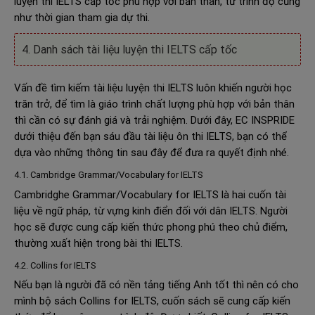
luyện thi IELTS cấp tốc phù hợp với bản thân, từ trình độ cũng
như thời gian tham gia dự thi.
4. Danh sách tài liệu luyện thi IELTS cấp tốc
Vấn đề tìm kiếm tài liệu luyện thi IELTS luôn khiến người học
trăn trở, để tìm là giáo trình chất lượng phù hợp với bản thân
thì cần có sự đánh giá và trải nghiệm. Dưới đây, EC INSPRIDE
dưới thiệu đến bạn sáu đầu tài liệu ôn thi IELTS, bạn có thể
dựa vào những thông tin sau đây để đưa ra quyết định nhé.
4.1. Cambridge Grammar/Vocabulary for IELTS
Cambridghe Grammar/Vocabulary for IELTS là hai cuốn tài
liệu về ngữ pháp, từ vựng kinh điển đối với dân IELTS. Người
học sẽ được cung cấp kiến thức phong phú theo chủ điểm,
thường xuất hiện trong bài thi IELTS.
4.2. Collins for IELTS
Nếu bạn là người đã có nền tảng tiếng Anh tốt thì nên có cho
mình bộ sách Collins for IELTS, cuốn sách sẽ cung cấp kiến