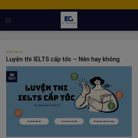
Skip
to
content
BẢN TIN EC
Luyện thi IELTS cấp tốc – Nên hay không
30
Th11