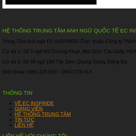
HỆ THỐNG TRUNG TÂM ANH NGỮ QUỐC TẾ EC IN
Trung Tâm Anh ngữ EC INSPRIDE (Trực thuộc Công ty TNHH 
Cơ sở 1: Số 3 ngõ 4/3 Dương Khuê, Mai Dịch, Cầu Giấy, Hà 
Cơ sở 2: Số 48 ngõ 169 Tây Sơn, Quang Trung, Đống Đa
Điện thoại: 0961 225 659 – 0943 279 413
THÔNG TIN
VỀ EC INSPRIDE
GIẢNG VIÊN
HỆ THỐNG TRUNG TÂM
TIN TỨC
LIÊN HỆ
LIÊN HỆ VỚI CHÚNG TÔI