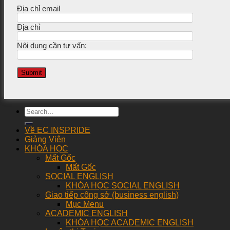
Địa chỉ email
Địa chỉ
Nội dung cần tư vấn:
Về EC INSPRIDE
Giảng Viên
KHÓA HỌC
Mất Gốc
Mất Gốc
SOCIAL ENGLISH
KHÓA HỌC SOCIAL ENGLISH
Giao tiếp công sở (business english)
Mục Menu
ACADEMIC ENGLISH
KHÓA HỌC ACADEMIC ENGLISH