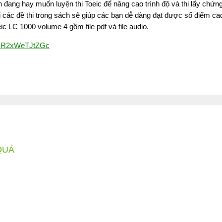
đang hay muốn luyện thi Toeic để nâng cao trình độ và thi lấy chứng 
ới các đề thi trong sách sẽ giúp các bạn dễ dàng đạt được số điểm cao
LC 1000 volume 4 gồm file pdf và file audio.
XBzR2xWeTJtZGc
QUẢ