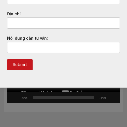
Địa chỉ
HỌC TIẾNG ANH CHUẨN CEFR – ĐÚNG VÀ HIỆU
QUẢ
Nội dung cần tư vấn:
Trình
chơi
Video
00:00
04:01