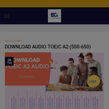
Skip
to
content
TÀI LIỆU TOEIC
DOWNLOAD AUDIO TOEIC A2 (550-650)
06
Th6