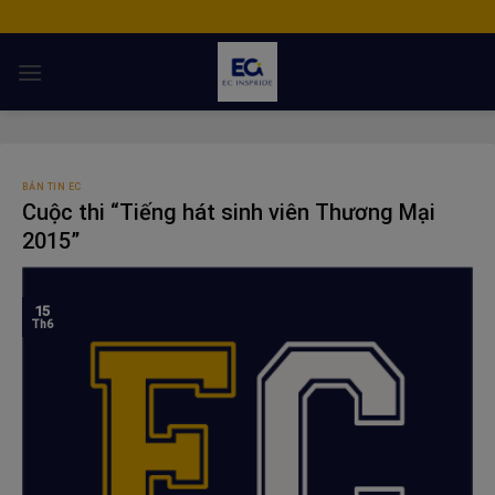
Skip
to
content
BẢN TIN EC
Cuộc thi “Tiếng hát sinh viên Thương Mại
2015”
15
Th6