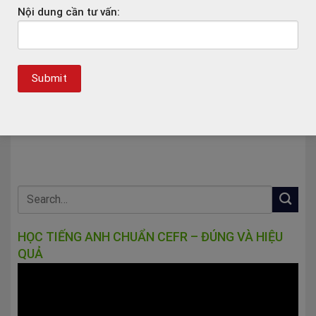
Nội dung cần tư vấn:
MẤT GỐC TIẾNG ANH , ĐỪNG LO!
“Speak Up” – Cuộc thi MC tài năng
VÌ BẠN VẪN CÒN RỄ… (P2)
Học viện báo chí và tuyên truyền
HỌC TIẾNG ANH CHUẨN CEFR – ĐÚNG VÀ HIỆU
QUẢ
Trình
chơi
Video