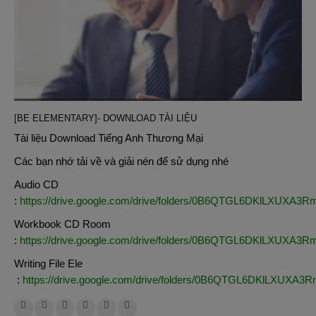
[BE ELEMENTARY]- DOWNLOAD TÀI LIỆU
Tài liệu Download Tiếng Anh Thương Mại
Các bạn nhớ tải về và giải nén để sử dụng nhé
Audio CD
:
https://drive.google.com/drive/folders/0B6QTGL6DKlLXUX
Workbook CD Room
:
https://drive.google.com/drive/folders/0B6QTGL6DKlLXUX
Writing File Ele
:
https://drive.google.com/drive/folders/0B6QTGL6DKlLXUX