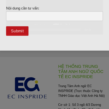
Nội dung cần tư vấn:
00:00
04:01
HỆ THỐNG TRUNG
TÂM ANH NGỮ QUỐC
TẾ EC INSPRIDE
Trung Tâm Anh ngữ EC
INSPRIDE (Trực thuộc Công ty
TNHH Giáo dục Việt Anh Hà Nội)
Cơ sở 1: Số 3 ngõ 4/3 Dương