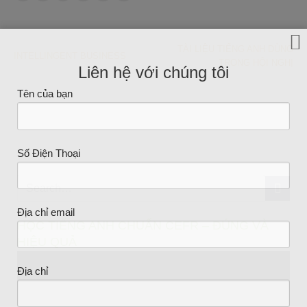
TÀI LIỆU TIẾNG ANH DÙNG
INTELLINGENT BUSINESS
TRONG HỘI NGHỊ
Liên hệ với chúng tôi
Tên của bạn
Số Điện Thoại
Địa chỉ email
HỌC TIẾNG ANH CHUẨN CEFR – ĐÚNG VÀ
HIỆU QUẢ
Trình
Địa chỉ
chơi
Video