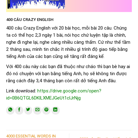
400 CÂU CRAZY ENGLISH
400 câu Crazy English với 20 bài học, mỗi bài 20 câu. Chúng
ta có thể học 2,3 ngày 1 bài, nói học chứ luyện tập là chính,
nghe đi nghe lại, nghe càng nhiều càng thấm. Cứ như thế tầm
2 tháng sau, mình tin chắc ít nhiều gì trình độ giao tiếp bằng
tiếng Anh của các bạn cũng sẽ tăng rất đáng kể.
Với 400 câu này các bạn đã thuộc như cháo thì bạn bè hay ai
đó nó chuyện với bạn bằng tiếng Anh, họ sẽ không tin được
rằng cách đây 3,4 tháng bạn còn rất dở tiếng Anh đâu.
Link download:
https://drive.google.com/open?
id=0B6QTGL6DKlLXMEJGeUt1clJrNjg
4000 ESSENTIAL WORDS IN