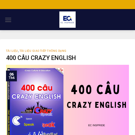
Skip
to
content
TÀI LIỆU
,
TÀI LIỆU GIAO TIẾP THÔNG DỤNG
400 CÂU CRAZY ENGLISH
06
Th6