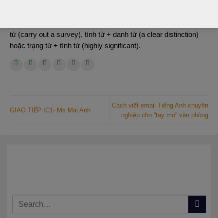
những gì người học muốn truyền tải.
Collocations thường là các cặp từ, ví dụ như: động từ + danh
từ (carry out a survey), tính từ + danh từ (a clear distinction)
hoặc trạng từ + tính từ (highly significant).
Cách viết email Tiếng Anh chuyên
GIAO TIẾP IC1- Ms Mai Anh
nghiệp cho “tay mơ” văn phòng