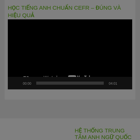
HỌC TIẾNG ANH CHUẨN CEFR – ĐÚNG VÀ
HIỆU QUẢ
Trình
chơi
Video
00:00
04:01
HỆ THỐNG TRUNG
TÂM ANH NGỮ QUỐC