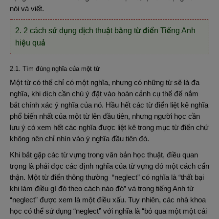
nói và viết.
2. 2 cách sử dụng dịch thuật bằng từ điển Tiếng Anh
hiệu quả
2.1. Tìm đúng nghĩa của một từ
Một từ có thể chỉ có một nghĩa, nhưng có những từ sẽ là đa
nghĩa, khi dịch cần chú ý đặt vào hoàn cảnh cụ thể để nắm
bắt chính xác ý nghĩa của nó. Hầu hết các từ điển liệt kê nghĩa
phổ biến nhất của một từ lên đầu tiên, nhưng người học cần
lưu ý có xem hết các nghĩa được liệt kê trong mục từ điển chứ
không nên chỉ nhìn vào ý nghĩa đầu tiên đó.
Khi bắt gặp các từ vựng trong văn bản học thuật, điều quan
trọng là phải đọc các định nghĩa của từ vựng đó một cách cẩn
thận. Một từ điển thông thường “neglect” có nghĩa là “thất bại
khi làm điều gì đó theo cách nào đó” và trong tiếng Anh từ
“neglect” được xem là một điều xấu. Tuy nhiên, các nhà khoa
học có thể sử dụng “neglect” với nghĩa là “bỏ qua một một cái